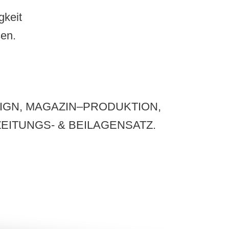
gkeit
sen.
L DESIGN, MAGAZIN–PRODUKTION,
EITUNGS- & BEILAGENSATZ.