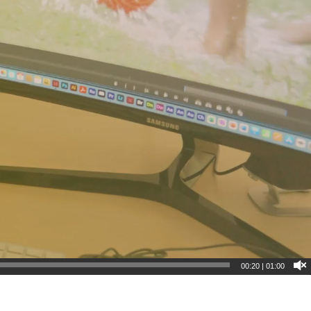
00:21
|
01:00